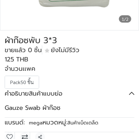
1/2
ผ้าก๊อซพับ 3*3
ขายแล้ว 0 ชิ้น
ยังไม่มีรีวิว
125 THB
จำนวนเเพค
Pack50 ชิ้น
คำอธิบายสินค้าแบบย่อ
Gauze Swab ผ้าก๊อซ
แบรนด์:
หมวดหมู่:
mega
สินค้าเบ็ดเตล็ด