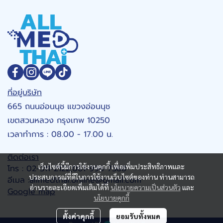
ที่อยู่บริษัท
665 ถนนอ่อนนุช แขวงอ่อนนุช
เขตสวนหลวง กรุงเทพ 10250
เวลาทำการ : 08.00 - 17.00 น.
ติดต่อเรา
เว็บไซต์นี้มีการใช้งานคุกกี้ เพื่อเพิ่มประสิทธิภาพและ
โทร : 02-311-2122,061-998-7368
ประสบการณ์ที่ดีในการใช้งานเว็บไซต์ของท่าน ท่านสามารถ
อีเมล :allmedthai.online@gmail.com
อ่านรายละเอียดเพิ่มเติมได้ที่
นโยบายความเป็นส่วนตัว
และ
Google map
นโยบายคุกกี้
ตั้งค่าคุกกี้
ยอมรับทั้งหมด