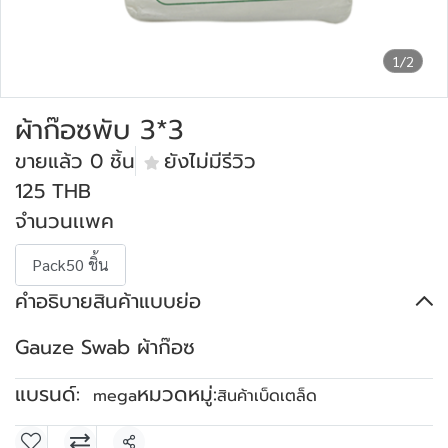
1/2
ผ้าก๊อซพับ 3*3
ขายแล้ว 0 ชิ้น
ยังไม่มีรีวิว
125 THB
จำนวนเเพค
Pack50 ชิ้น
คำอธิบายสินค้าแบบย่อ
Gauze Swab ผ้าก๊อซ
แบรนด์:
หมวดหมู่:
mega
สินค้าเบ็ดเตล็ด