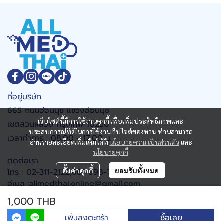
ที่อยู่บริษัท
665 ถนนอ่อนนุช แขวงอ่อนนุช
เว็บไซต์นี้มีการใช้งานคุกกี้ เพื่อเพิ่มประสิทธิภาพและ
เขตสวนหลวง กรุงเทพ 10250
ประสบการณ์ที่ดีในการใช้งานเว็บไซต์ของท่าน ท่านสามารถ
เวลาทำการ : 08.00 - 17.00 น.
อ่านรายละเอียดเพิ่มเติมได้ที่
นโยบายความเป็นส่วนตัว
และ
นโยบายคุกกี้
ติดต่อเรา
ตั้งค่าคุกกี้
ยอมรับทั้งหมด
โทร : 02-311-2122,061-998-7368
อีเมล :allmedthai.online@gmail.com
Google map
1,000 THB
เพิ่มลงตะกร้า
ซื้อเลย