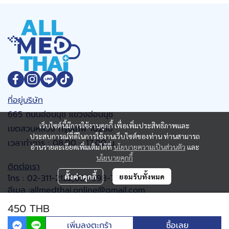
ที่อยู่บริษัท
665 ถนนอ่อนนุช แขวงอ่อนนุช
เว็บไซต์นี้มีการใช้งานคุกกี้ เพื่อเพิ่มประสิทธิภาพและ
เขตสวนหลวง กรุงเทพ 10250
ประสบการณ์ที่ดีในการใช้งานเว็บไซต์ของท่าน ท่านสามารถ
เวลาทำการ : 08.00 - 17.00 น.
อ่านรายละเอียดเพิ่มเติมได้ที่
นโยบายความเป็นส่วนตัว
และ
นโยบายคุกกี้
ติดต่อเรา
ตั้งค่าคุกกี้
ยอมรับทั้งหมด
โทร : 02-311-2122,061-998-7368
อีเมล :allmedthai.online@gmail.com
Google map
450 THB
เพิ่มลงตะกร้า
ซื้อเลย