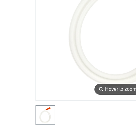
⚲
Hover to zoo