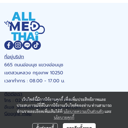
ที่อยู่บริษัท
665 ถนนอ่อนนุช แขวงอ่อนนุช
เขตสวนหลวง กรุงเทพ 10250
เวลาทำการ : 08.00 - 17.00 น.
ติดต่อเรา
เว็บไซต์นี้มีการใช้งานคุกกี้ เพื่อเพิ่มประสิทธิภาพและ
โทร : 02-311-2122,061-998-7368
ประสบการณ์ที่ดีในการใช้งานเว็บไซต์ของท่าน ท่านสามารถ
อีเมล :allmedthai.online@gmail.com
อ่านรายละเอียดเพิ่มเติมได้ที่
นโยบายความเป็นส่วนตัว
และ
Google map
นโยบายคุกกี้
ตั้งค่าคุกกี้
ยอมรับทั้งหมด