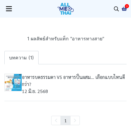
0
1 ผลลัพธ์สำหรับแท็ก "อาหารทางสาย"
บทความ (1)
อาหารบดธรรมดา VS อาหารปั่นผสม... เลือกแบบไหนดี
กว่า?
12 มิ.ย. 2568
1