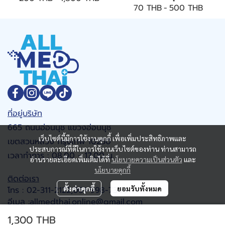
70 THB
-
500 THB
ที่อยู่บริษัท
665 ถนนอ่อนนุช แขวงอ่อนนุช
เว็บไซต์นี้มีการใช้งานคุกกี้ เพื่อเพิ่มประสิทธิภาพและ
เขตสวนหลวง กรุงเทพ 10250
ประสบการณ์ที่ดีในการใช้งานเว็บไซต์ของท่าน ท่านสามารถ
เวลาทำการ : 08.00 - 17.00 น.
อ่านรายละเอียดเพิ่มเติมได้ที่
นโยบายความเป็นส่วนตัว
และ
นโยบายคุกกี้
ติดต่อเรา
ตั้งค่าคุกกี้
ยอมรับทั้งหมด
โทร : 02-311-2122,061-998-7368
อีเมล :allmedthai.online@gmail.com
Google map
1,300 THB