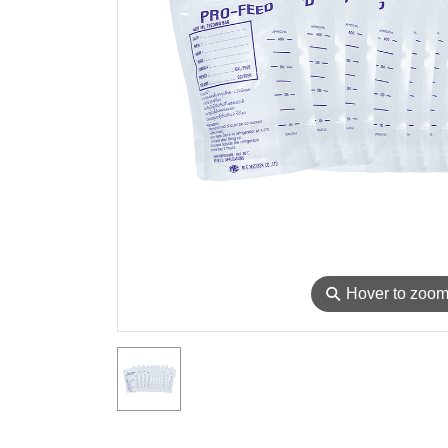
⚲
Hover to zoo