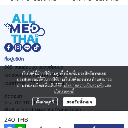
ที่อยู่บริษัท
665 ถนนอ่อนนุช แขวงอ่อนนุช
เว็บไซต์นี้มีการใช้งานคุกกี้ เพื่อเพิ่มประสิทธิภาพและ
เขตสวนหลวง กรุงเทพ 10250
ประสบการณ์ที่ดีในการใช้งานเว็บไซต์ของท่าน ท่านสามารถ
เวลาทำการ : 08.00 - 17.00 น.
อ่านรายละเอียดเพิ่มเติมได้ที่
นโยบายความเป็นส่วนตัว
และ
นโยบายคุกกี้
ติดต่อเรา
ตั้งค่าคุกกี้
ยอมรับทั้งหมด
โทร : 02-311-2122,061-998-7368
อีเมล :allmedthai.online@gmail.com
Google map
240 THB