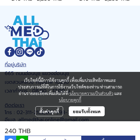
ที่อยู่บริษัท
665 ถนนอ่อนนุช แขวงอ่อนนุช
เว็บไซต์นี้มีการใช้งานคุกกี้ เพื่อเพิ่มประสิทธิภาพและ
เขตสวนหลวง กรุงเทพ 10250
ประสบการณ์ที่ดีในการใช้งานเว็บไซต์ของท่าน ท่านสามารถ
เวลาทำการ : 08.00 - 17.00 น.
อ่านรายละเอียดเพิ่มเติมได้ที่
นโยบายความเป็นส่วนตัว
และ
นโยบายคุกกี้
ติดต่อเรา
ตั้งค่าคุกกี้
ยอมรับทั้งหมด
โทร : 02-311-2122,061-998-7368
อีเมล :allmedthai.online@gmail.com
Google map
240 THB