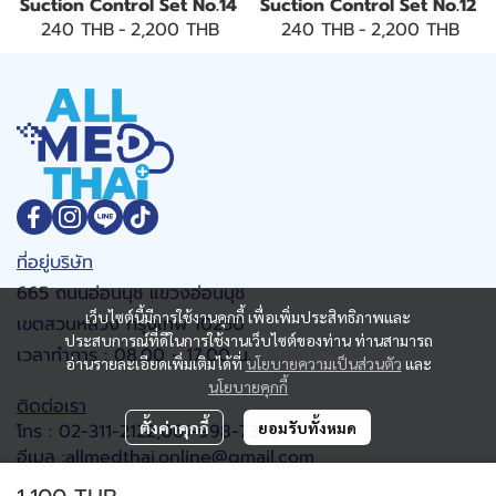
Suction Control Set No.14
Suction Control Set No.12
240 THB
-
2,200 THB
240 THB
-
2,200 THB
ที่อยู่บริษัท
665 ถนนอ่อนนุช แขวงอ่อนนุช
เว็บไซต์นี้มีการใช้งานคุกกี้ เพื่อเพิ่มประสิทธิภาพและ
เขตสวนหลวง กรุงเทพ 10250
ประสบการณ์ที่ดีในการใช้งานเว็บไซต์ของท่าน ท่านสามารถ
เวลาทำการ : 08.00 - 17.00 น.
อ่านรายละเอียดเพิ่มเติมได้ที่
นโยบายความเป็นส่วนตัว
และ
นโยบายคุกกี้
ติดต่อเรา
ตั้งค่าคุกกี้
ยอมรับทั้งหมด
โทร : 02-311-2122,061-998-7368
อีเมล :allmedthai.online@gmail.com
Google map