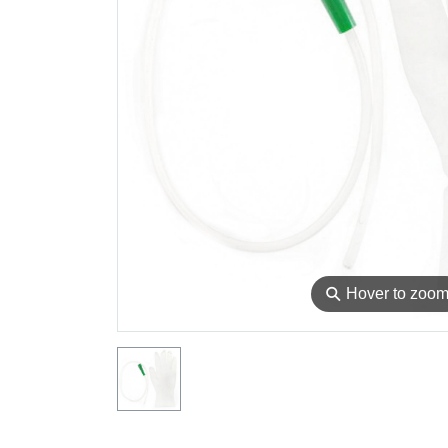
⚲
Hover to zoo