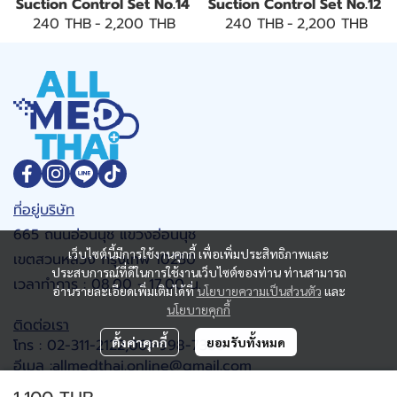
Suction Control Set No.14
Suction Control Set No.12
240 THB
-
2,200 THB
240 THB
-
2,200 THB
ที่อยู่บริษัท
665 ถนนอ่อนนุช แขวงอ่อนนุช
เว็บไซต์นี้มีการใช้งานคุกกี้ เพื่อเพิ่มประสิทธิภาพและ
เขตสวนหลวง กรุงเทพ 10250
ประสบการณ์ที่ดีในการใช้งานเว็บไซต์ของท่าน ท่านสามารถ
เวลาทำการ : 08.00 - 17.00 น.
อ่านรายละเอียดเพิ่มเติมได้ที่
นโยบายความเป็นส่วนตัว
และ
นโยบายคุกกี้
ติดต่อเรา
ตั้งค่าคุกกี้
ยอมรับทั้งหมด
โทร : 02-311-2122,061-998-7368
อีเมล :allmedthai.online@gmail.com
Google map