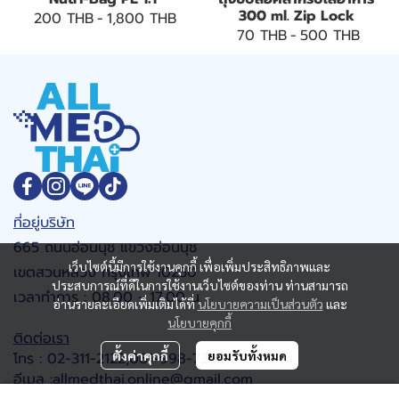
300 ml. Zip Lock
200 THB
-
1,800 THB
70 THB
-
500 THB
ที่อยู่บริษัท
665 ถนนอ่อนนุช แขวงอ่อนนุช
เว็บไซต์นี้มีการใช้งานคุกกี้ เพื่อเพิ่มประสิทธิภาพและ
เขตสวนหลวง กรุงเทพ 10250
ประสบการณ์ที่ดีในการใช้งานเว็บไซต์ของท่าน ท่านสามารถ
เวลาทำการ : 08.00 - 17.00 น.
อ่านรายละเอียดเพิ่มเติมได้ที่
นโยบายความเป็นส่วนตัว
และ
นโยบายคุกกี้
ติดต่อเรา
ตั้งค่าคุกกี้
ยอมรับทั้งหมด
โทร : 02-311-2122,061-998-7368
อีเมล :allmedthai.online@gmail.com