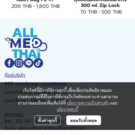
300 ml. Zip Lock
200 THB
-
1,800 THB
70 THB
-
500 THB
ที่อยู่บริษัท
665 ถนนอ่อนนุช แขวงอ่อนนุช
เว็บไซต์นี้มีการใช้งานคุกกี้ เพื่อเพิ่มประสิทธิภาพและ
เขตสวนหลวง กรุงเทพ 10250
ประสบการณ์ที่ดีในการใช้งานเว็บไซต์ของท่าน ท่านสามารถ
เวลาทำการ : 08.00 - 17.00 น.
อ่านรายละเอียดเพิ่มเติมได้ที่
นโยบายความเป็นส่วนตัว
และ
นโยบายคุกกี้
ติดต่อเรา
ตั้งค่าคุกกี้
ยอมรับทั้งหมด
โทร : 02-311-2122,061-998-7368
อีเมล :allmedthai.online@gmail.com