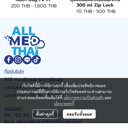
300 ml. Zip Lock
200 THB
-
1,800 THB
70 THB
-
500 THB
ที่อยู่บริษัท
665 ถนนอ่อนนุช แขวงอ่อนนุช
เว็บไซต์นี้มีการใช้งานคุกกี้ เพื่อเพิ่มประสิทธิภาพและ
เขตสวนหลวง กรุงเทพ 10250
ประสบการณ์ที่ดีในการใช้งานเว็บไซต์ของท่าน ท่านสามารถ
เวลาทำการ : 08.00 - 17.00 น.
อ่านรายละเอียดเพิ่มเติมได้ที่
นโยบายความเป็นส่วนตัว
และ
นโยบายคุกกี้
ติดต่อเรา
ตั้งค่าคุกกี้
ยอมรับทั้งหมด
โทร : 02-311-2122,061-998-7368
อีเมล :allmedthai.online@gmail.com