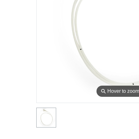
⚲
Hover to zoo