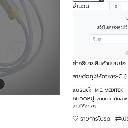
จำนวน
เ
แจ้งอีเมลของคุณไว้
ส
คำอธิบายสินค้าแบบย่อ
สายต่อถุงให้อาหาร-C 
m
แบรนด์:
M.E. MEDITEK
หมวดหมู่:
ระบบทางเดินอาห
สายให้อาหาร
รายการโปรด
เป