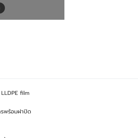
m
 LLDPE film
หารพร้อมฝาปิด