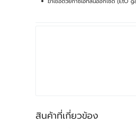
ฆ่าเชื้อด้วยก๊าซเอทิลีนออกไซด์ (EtO g
สินค้าที่เกี่ยวข้อง