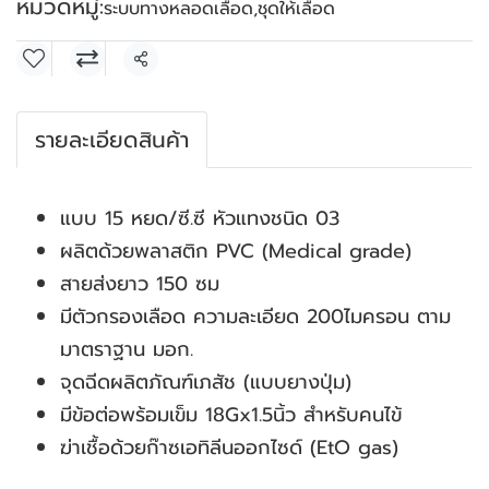
หมวดหมู่:
ระบบทางหลอดเลือด
,
ชุดให้เลือด
แชร์
รายละเอียดสินค้า
แบบ 15 หยด/ซี.ซี หัวแทงชนิด 03
ผลิตด้วยพลาสติก PVC (Medical grade)
สายส่งยาว 150 ซม
มีตัวกรองเลือด ความละเอียด 200ไมครอน ตาม
มาตราฐาน มอก.
จุดฉีดผลิตภัณฑ์เภสัช (แบบยางปุ่ม)
มีข้อต่อพร้อมเข็ม 18Gx1.5นิ้ว สำหรับคนไข้
ฆ่าเชื้อด้วยก๊าซเอทิลีนออกไซด์ (EtO gas)