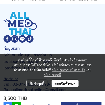
ที่อยู่บริษัท
665 ถนนอ่อนนุช แขวงอ่อนนุช
เว็บไซต์นี้มีการใช้งานคุกกี้ เพื่อเพิ่มประสิทธิภาพและ
เขตสวนหลวง กรุงเทพ 10250
ประสบการณ์ที่ดีในการใช้งานเว็บไซต์ของท่าน ท่านสามารถ
เวลาทำการ : 08.00 - 17.00 น.
อ่านรายละเอียดเพิ่มเติมได้ที่
นโยบายความเป็นส่วนตัว
และ
นโยบายคุกกี้
ติดต่อเรา
ตั้งค่าคุกกี้
ยอมรับทั้งหมด
โทร : 02-311-2122,061-998-7368
อีเมล :allmedthai.online@gmail.com
Google map
3,500 THB