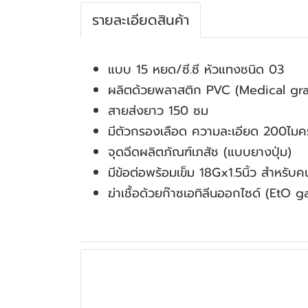
รายละเอียดสินค้า
แบบ 15 หยด/ซี.ซี หัวแทงชนิด 03
ผลิตด้วยพลาสติก PVC (Medical gr
สายส่งยาว 150 ซม
มีตัวกรองเลือด ความละเอียด 200ไม
จุดฉีดผลิตภัณฑ์เภสัช (แบบยางปุ่ม)
มีข้อต่อพร้อมเข็ม 18Gx1.5นิ้ว สำหรับคน
ฆ่าเชื้อด้วยก๊าซเอทิลีนออกไซด์ (EtO g