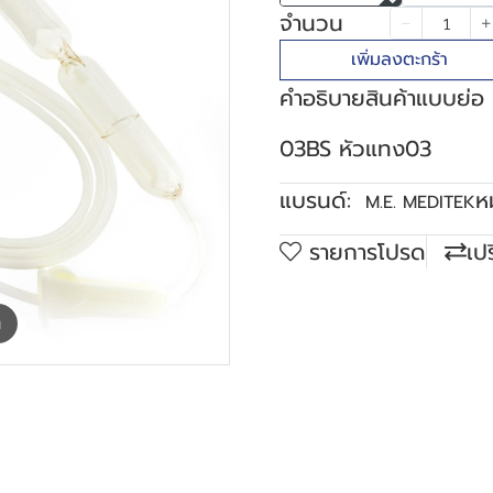
จำนวน
เพิ่มลงตะกร้า
คำอธิบายสินค้าแบบย่อ
03BS หัวแทง03
แบรนด์:
ห
M.E. MEDITEK
รายการโปรด
เป
m