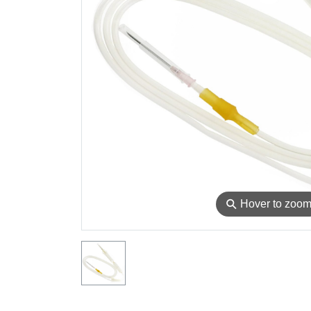
⚲
Hover to zoo