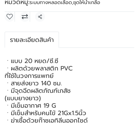
หมวดหมู่:
ระบบทางหลอดเลือด
,
ชุดให้น้ำเกลือ
แชร์
รายละเอียดสินค้า
ㆍแบบ 20 หยด/ซี.ซี
ㆍผลิตด้วยพลาสติก PVC
ที่ใช้ในวงการแพทย์
ㆍสายส่งยาว 140 ซม.
ㆍมีจุดฉีดผลิตภัณฑ์เภสัช
(แบบยางยาว)
ㆍมีเข็มอากาศ 19 G
ㆍมีเข็มสำหรับคนไข้ 21Gx1.5นิ้ว
ㆍฆ่าเชื้อด้วยก๊าซเอทิลีนออกไซด์