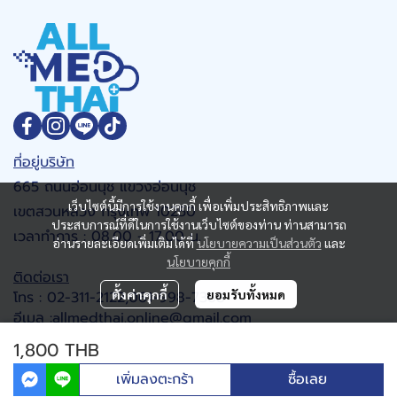
ที่อยู่บริษัท
665 ถนนอ่อนนุช แขวงอ่อนนุช
เว็บไซต์นี้มีการใช้งานคุกกี้ เพื่อเพิ่มประสิทธิภาพและ
เขตสวนหลวง กรุงเทพ 10250
ประสบการณ์ที่ดีในการใช้งานเว็บไซต์ของท่าน ท่านสามารถ
เวลาทำการ : 08.00 - 17.00 น.
อ่านรายละเอียดเพิ่มเติมได้ที่
นโยบายความเป็นส่วนตัว
และ
นโยบายคุกกี้
ติดต่อเรา
ตั้งค่าคุกกี้
ยอมรับทั้งหมด
โทร : 02-311-2122,061-998-7368
อีเมล :allmedthai.online@gmail.com
Google map
1,800 THB
เพิ่มลงตะกร้า
ซื้อเลย