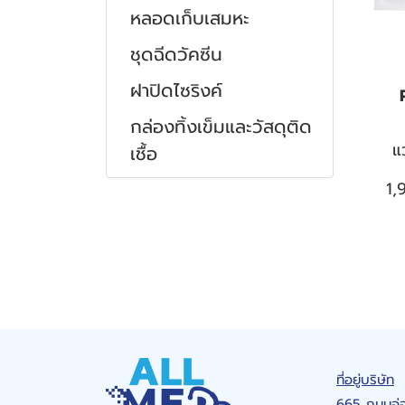
หลอดเก็บเสมหะ
ชุดฉีดวัคซีน
ฝาปิดไซริงค์
กล่องทิ้งเข็มและวัสดุติด
แ
เชื้อ
ระบบทางหลอดเลือด
1,
ระบบทางเดินอาหาร
ชุดให้น้ำเกลือ
ระบบทางเดินหายใจ
ชุดให้น้ำเกลือเด็ก
ถุงให้อาหารทางสายยาง
ระบบทางเดินปัสสาวะ
ชุดให้เลือด
สายให้อาหารสำหรับถุงให้
สายดูดเสมหะ
อาหารทางสาย
ข้อต่อตัวที
สายดูดเสมหะ เเบบมี
สายสวนปัสสาวะ
อาหารสำเร็จรูป
คอนโทรล
ข้อต่อสามทาง
ถุงเก็บปัสสาวะ
ที่อยู่บริษัท
สายให้อาหาร
ชุดดูดเสมหะ
665 ถนนอ่อ