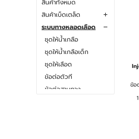
สินค้าทั้งหมด
สินค้าเบ็ดเตล็ด
ระบบทางหลอดเลือด
แว่นตากันสารคัดหลั่ง
หลอดเก็บเสมหะ
ชุดให้น้ำเกลือ
ชุดฉีดวัคซีน
ชุดให้น้ำเกลือเด็ก
ฝาปิดไซริงค์
ชุดให้เลือด
In
กล่องทิ้งเข็มและวัสดุติด
ข้อต่อตัวที
ข้อ
เชื้อ
ข้อต่อสามทาง
ข้อต่อฉีดยา
สายต่อให้น้ำเกลือ
สายต่อให้น้ำเกลือขนาด
เล็ก