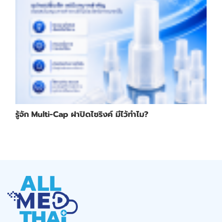
รู้จัก Multi-Cap ฝาปิดไซริงค์ มีไว้ทำไม?